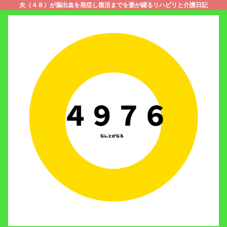
夫（４８）が脳出血を発症し復活までを妻が綴るリハビリと介護日記