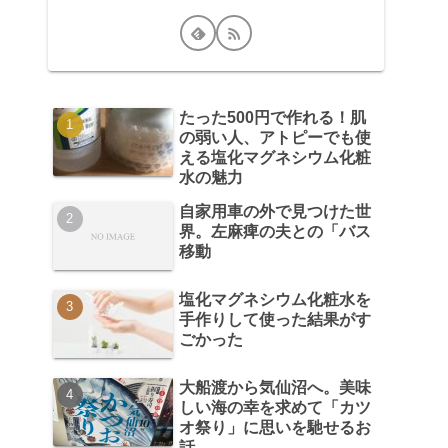
たった500円で作れる！肌
の弱い人、アトピーでも使
える塩化マグネシウム化粧
水の魅力
自家用車の外で見つけた世
界。左麻痺の夫との「バス
移動
塩化マグネシウム化粧水を
手作りして使った結果がす
ごかった
大船渡から気仙沼へ。美味
しい海の幸を求めて「カツ
オ祭り」に思いを馳せるお
話