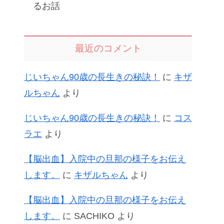
るお話
最近のコメント
じいちゃん90歳の長生きの秘訣！
に
キザ
ルちゃん
より
じいちゃん90歳の長生きの秘訣！
に
コス
ラエ
より
【脳出血】入院中の旦那の様子をお伝え
します。
に
キザルちゃん
より
【脳出血】入院中の旦那の様子をお伝え
します。
に
SACHIKO
より