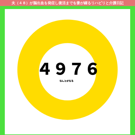
夫（４８）が脳出血を発症し復活までを妻が綴るリハビリと介護日記