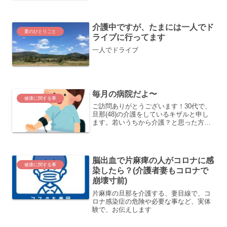
介護中ですが、たまには一人でド
妻のひとりごと
ライブに行ってます
一人でドライブ
毎月の病院だよ〜
健康に関する事
ご訪問ありがとうございます！30代で、
旦那(48)の介護をしているキザルと申し
ます。若いうちから介護？と思った方は
自己紹介のブログも読んでもらえると嬉
しいです今日は毎月の病院の日でした病
院で血圧を測ると、何故か高い！156/107
これは、高...
脳出血で片麻痺の人がコロナに感
健康に関する事
染したら？(介護者妻もコロナで
崩壊寸前)
片麻痺の旦那を介護する、妻目線で、コ
ロナ感染症の危険や必要な事など、実体
験で、お伝えします