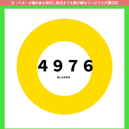
夫（４８）が脳出血を発症し復活までを妻が綴るリハビリと介護日記