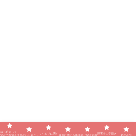
はじめまして！
リハビリに関す
障害者の手続き
30代で在宅介護
妻のひとりごと
健康に関する事
美容に関する事
料理の話