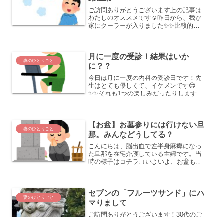
ご訪問ありがとうございます上の記事は
わたしのオススメです☺️昨日から、我が
家にクーラーが入りました✨✨比較的涼
しい地区なので、クーラーは不要だと思
っていましたが、旦那にはあった方が良
いだろうと、お義母さんが購入してくれ
月に一度の受診！結果はいか
ました🙏✨クーラーを付...
妻のひとりごと
に？？
今日は月に一度の内科の受診日です！先
生はとても優しくて、イケメンです😊
✨✨それも1つの楽しみだったりします👍
旦那の質問にも丁寧に答えてくれて、と
ても頼りになる先生です✨「血圧を下げ
るためには、減塩と運動が大事です」と
【お盆】お墓参りには行けない旦
運動の仕方や器具まで教え...
妻のひとりごと
那。みんなどうしてる？
こんにちは、脳出血で左半身麻痺になっ
た旦那を在宅介護している主婦です。当
時の様子はコチラ↓↓いよいよ、お盆も終
わりですね。ほとんどの方がお墓参りを
終えている事と思います。しかし、我が
家はお墓参りは行けません。行けません
セブンの「フルーツサンド」にハ
というのは大袈裟ですが...
妻のひとりごと
マりまして
ご訪問ありがとうございます！30代のご