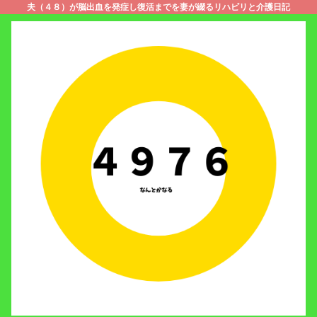
夫（４８）が脳出血を発症し復活までを妻が綴るリハビリと介護日記