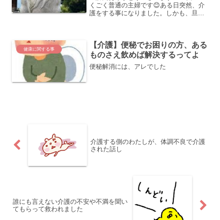
くごく普通の主婦です😊ある日突然、介
護をする事になりました。しかも、旦那
(40代)の介護です！脳出血で左半身麻痺
の後遺症を持つ旦那様を、在宅介護して
います！何があったの？と少しでも興味
【介護】便秘でお困りの方、ある
を持っていただいた...
健康に関する事
ものさえ飲めば解決するってよ
便秘解消には、アレでした
介護する側のわたしが、体調不良で介護
された話し
誰にも言えない介護の不安や不満を聞い
てもらって救われました