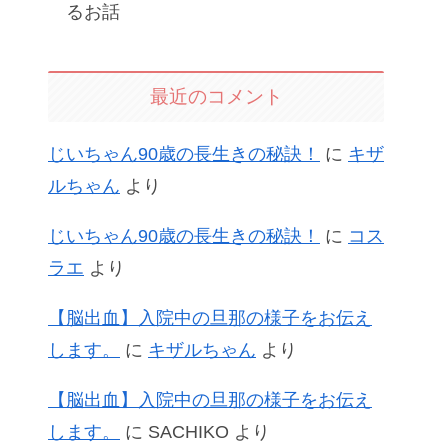
るお話
最近のコメント
じいちゃん90歳の長生きの秘訣！
に
キザ
ルちゃん
より
じいちゃん90歳の長生きの秘訣！
に
コス
ラエ
より
【脳出血】入院中の旦那の様子をお伝え
します。
に
キザルちゃん
より
【脳出血】入院中の旦那の様子をお伝え
します。
に
SACHIKO
より