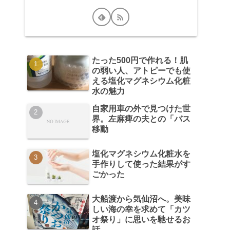
たった500円で作れる！肌
の弱い人、アトピーでも使
える塩化マグネシウム化粧
水の魅力
自家用車の外で見つけた世
界。左麻痺の夫との「バス
移動
塩化マグネシウム化粧水を
手作りして使った結果がす
ごかった
大船渡から気仙沼へ。美味
しい海の幸を求めて「カツ
オ祭り」に思いを馳せるお
話