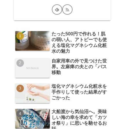
たった500円で作れる！肌
の弱い人、アトピーでも使
える塩化マグネシウム化粧
水の魅力
自家用車の外で見つけた世
界。左麻痺の夫との「バス
移動
塩化マグネシウム化粧水を
手作りして使った結果がす
ごかった
大船渡から気仙沼へ。美味
しい海の幸を求めて「カツ
オ祭り」に思いを馳せるお
話