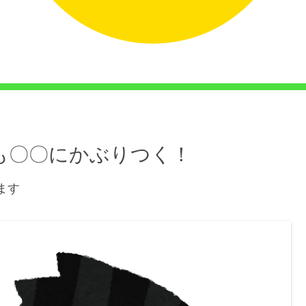
も〇〇にかぶりつく！
ます