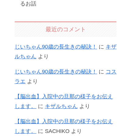
るお話
最近のコメント
じいちゃん90歳の長生きの秘訣！
に
キザ
ルちゃん
より
じいちゃん90歳の長生きの秘訣！
に
コス
ラエ
より
【脳出血】入院中の旦那の様子をお伝え
します。
に
キザルちゃん
より
【脳出血】入院中の旦那の様子をお伝え
します。
に
SACHIKO
より