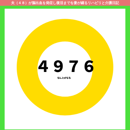
夫（４８）が脳出血を発症し復活までを妻が綴るリハビリと介護日記