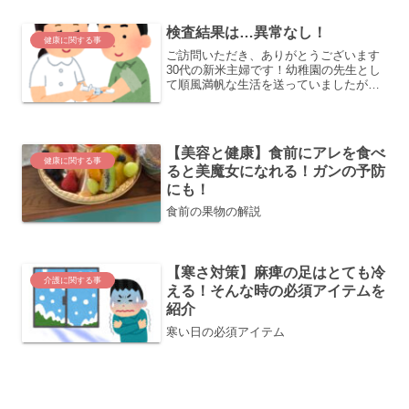
検査結果は…異常なし！
健康に関する事
ご訪問いただき、ありがとうございます
30代の新米主婦です！幼稚園の先生とし
て順風満帆な生活を送っていましたが、
なんと、旦那様が若くして脳内出血にな
り、今は自宅で旦那の介護をする毎日で
す旦那は40代！やりたい事も、行きたい
所もたくさんあるので...
【美容と健康】食前にアレを食べ
健康に関する事
ると美魔女になれる！ガンの予防
にも！
食前の果物の解説
【寒さ対策】麻痺の足はとても冷
介護に関する事
える！そんな時の必須アイテムを
紹介
寒い日の必須アイテム