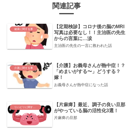
関連記事
【定期検診】コロナ後の脳のMRI
健康に関する事
写真は必要なし！！主治医の先生
からの言葉に…涙
主治医の先生の一言に救われた話
【介護】お義母さんが熱中症！？
介護に関する事
「めまいがする〜」どうする？
嫁！
お義母さんが熱中症になった話
【片麻痺】最近、調子の良い旦那
リハビリに関する事
がやっている脳の活性化3選！
片麻痺の旦那