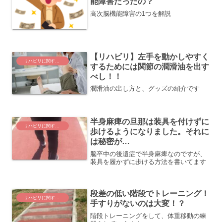
能障害だったの？
高次脳機能障害の1つを解説
【リハビリ】左手を動かしやすく
リハビリに関する事
するためには関節の潤滑油を出す
べし！！
潤滑油の出し方と、グッズの紹介です
半身麻痺の旦那は装具を付けずに
リハビリに関する事
歩けるようになりました。それに
は秘密が…
脳卒中の後遺症で半身麻痺なのですが、
装具を履かずに歩ける方法を書いてます
段差の低い階段でトレーニング！
リハビリに関する事
手すりがないのは大変！？
階段トレーニングをして、体重移動の練