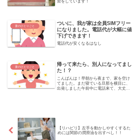
習をしています！
ついに、我が家は全員SIMフリー
妻のひとりごと
になりました。電話代が大幅に値
下げできます！
電話代が安くなるはなし
帰って来たら、別人になってまし
妻のひとりごと
た！？
こんばんは！早朝から夜まで、家を空け
てました。まだ寝ている旦那を横目に、
出発しました午前中に電話来て、大丈夫
だと聞いてホッとしました😊夜、帰宅す
るとなんか雰囲気が違う！ピリッとキリ
ッと、しっかりした雰囲気になってて、
いろいろ一人でやって自信...
【リハビリ】左手を動かしやすくするた
めには関節の潤滑油を出すべし！！