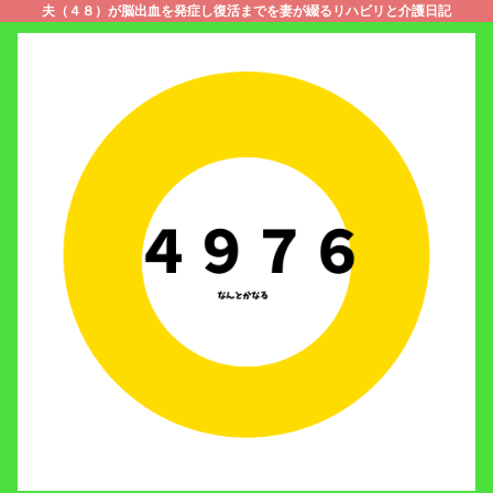
夫（４８）が脳出血を発症し復活までを妻が綴るリハビリと介護日記