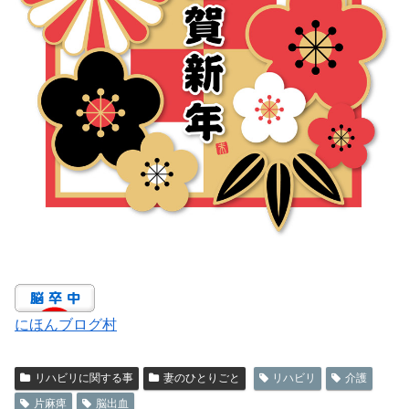
にほんブログ村
リハビリに関する事
妻のひとりごと
リハビリ
介護
片麻痺
脳出血